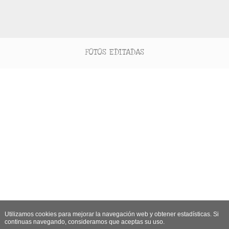
FOTOS EDITADAS
Utilizamos cookies para mejorar la navegación web y obtener estadísticas. Si
continuas navegando, consideramos que aceptas su uso.